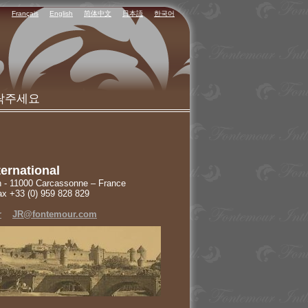
Français
English
简体中文
日本語
한국어
락주세요
ernational
n - 11000 Carcassonne – France
ax +33 (0) 959 828 829
r
JR@fontemour.com